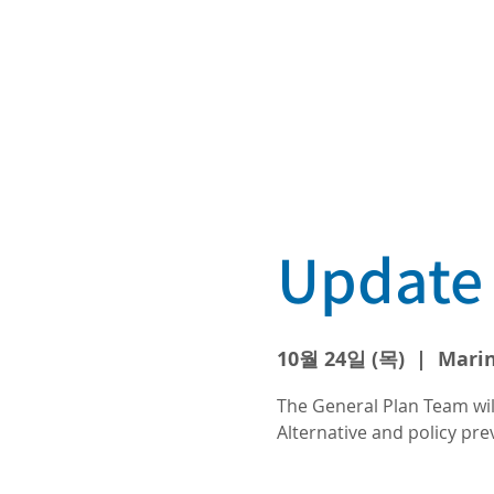
Update 
10월 24일 (목)
  |  
Marin
The General Plan Team wil
Alternative and policy pr