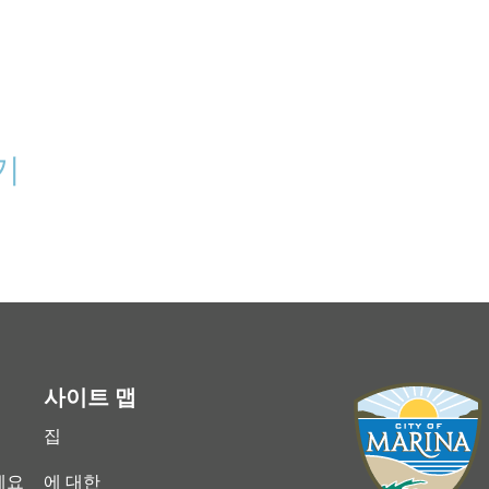
기
사이트 맵
집
세요
에 대한